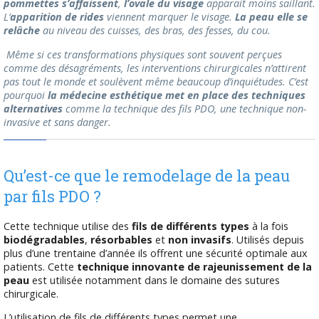
pommettes s’affaissent
,
l’ovale du visage
apparait moins saillant.
L’
apparition de rides
viennent marquer le visage.
La peau elle se
relâche
au niveau des cuisses, des bras, des fesses, du cou.
Même si ces transformations physiques sont souvent perçues
comme des désagréments, les interventions chirurgicales n’attirent
pas tout le monde et soulèvent même beaucoup d’inquiétudes. C’est
pourquoi
la médecine esthétique met en place des techniques
alternatives
comme la technique des fils PDO, une technique non-
invasive et sans danger.
Qu’est-ce que le remodelage de la peau
par fils PDO ?
Cette technique utilise des
fils de différents types
à la fois
biodégradables
,
résorbables
et
non invasifs
. Utilisés depuis
plus d’une trentaine d’année ils offrent une sécurité optimale aux
patients. Cette
technique innovante de rajeunissement de la
peau
est utilisée notamment dans le domaine des sutures
chirurgicale.
L’utilisation de fils de différents types permet une